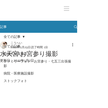
記事
全ての記事
こうへい
全ての記事
2021年11月29日
読了時間: 1分
水天宮 お宮参り撮影
結婚式写真東京
更新日：
2022年1月2日
ファミリーフォト・お宮参り・七五三出張撮
影
病院・医療施設撮影
ストックフォト