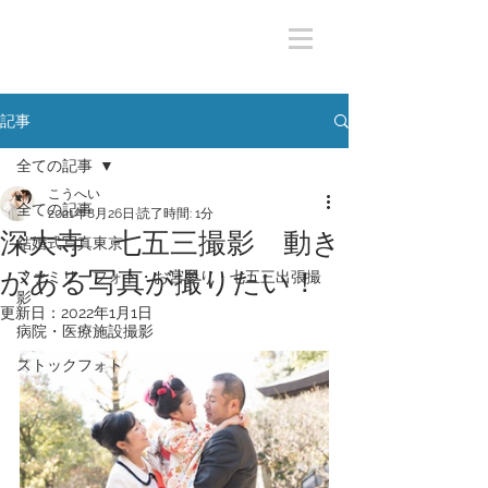
記事
全ての記事
こうへい
全ての記事
2021年8月26日
読了時間: 1分
深大寺 七五三撮影 動き
結婚式写真東京
がある写真が撮りたい！
ファミリーフォト・お宮参り・七五三出張撮
影
更新日：
2022年1月1日
病院・医療施設撮影
ストックフォト