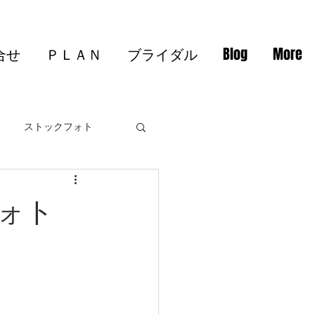
合せ
ＰＬＡＮ
ブライダル
Blog
More
ストックフォト
ォト