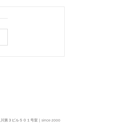
ックフォトダウンロード
ます！
ビル５０１号室｜since 2000