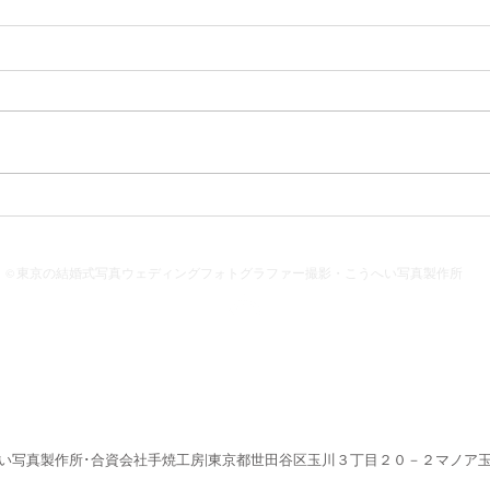
２０２４桜フォトの受付を開
スト
始します
でき
© 東京の結婚式写真ウェディングフォトグラファー撮影・こうへい写真製作所
Back to Top
い写真製作所･合資会社手焼工房|東京都世田谷区玉川３丁目２０－２マノア玉川第３